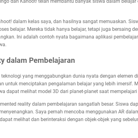
olingo dan Kahoot! telah membantu banyak siswa dalam belajar 
ot! dalam kelas saya, dan hasilnya sangat memuaskan. Siswa-
roses belajar. Mereka tidak hanya belajar, tetapi juga bersain
kan. Ini adalah contoh nyata bagaimana aplikasi pembelajar
wa.
ty dalam Pembelajaran
h teknologi yang menggabungkan dunia nyata dengan elemen di
an untuk menciptakan pengalaman belajar yang lebih imersif. 
a dapat melihat model 3D dari planet-planet saat mempelajari 
mented reality dalam pembelajaran sangatlah besar. Siswa d
n menyenangkan. Saya pernah mencoba menggunakan AR dalam 
dapat melihat dan berinteraksi dengan objek-objek yang sebel